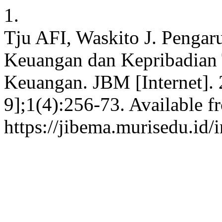
1.
Tju AFI, Waskito J. Pengar
Keuangan dan Kepribadian
Keuangan. JBM [Internet]. 
9];1(4):256-73. Available f
https://jibema.murisedu.id