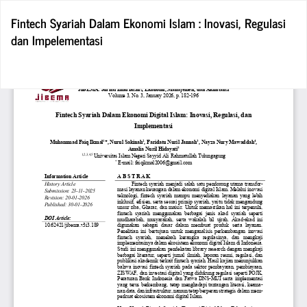
Return
Fintech Syariah Dalam Ekonomi Islam : Inovasi, Regulasi
to
dan Impelementasi
Article
Details
Do
D
P