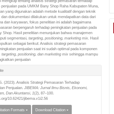
ni mengkaji tentang analisis strategi pemasaran terhadap
n penjualan pada UMKM Bany Shop Raha Kabupaten Muna,
itian yang digunakan adalah metode kualitatif dengan teknik
 dan dokumentasi dilakukan untuk mendapatkan data dari
ha dan karyawan, fokus penelitian ini adalah bagaimana
masaran berpengaruh terhadap peningkatan penjualan pada
Shop. Hasil penelitian menunjukan bahwa manajemen
liputi segmentasi
,
targeting, positioning, marketing mix.
Hasil
impulkan sebagai berikut: Analisis strategi pemasaran
ningkatan penjualan saat ini sudah optimal pada komponen
 targeting, positioning, dan marketing mix
sehingga mampu
ngkatkan penjualan
e
ite
s
S. (2023). Analisis Strategi Pemasaran Terhadap
tan Penjualan.
JIBEMA: Jurnal Ilmu Bisnis, Ekonomi,
n, Dan Akuntansi
,
1
(2), 87–100.
oi.org/10.62421/jibema.v1i2.56
itation Formats
Download Citation