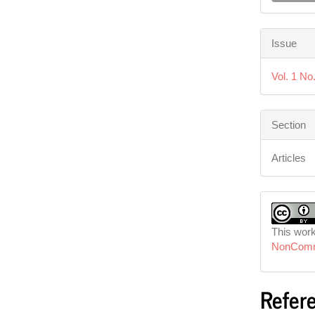
Issue
Vol. 1 No
Section
Articles
This work
NonComme
Refer