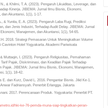
N., & Khilmi, T. A. (2023). Pengaruh Likuiditas, Leverage, dan
adap Kinerja. JIBEMA: Jurnal Ilmu Bisnis, Ekonomi,
dan Akuntansi, 1(1), 1-17.
 A., & Yunita, E. A. (2023). Pengaruh Laba Rugi, Prediksi
n, dan Jenis Industri, Terhadap Audit Delay. JIBEMA: Jurnal
, Ekonomi, Manajemen, dan Akuntansi, 1(1), 54-65.
P.H. 2018. Strategi Pemasaran Untuk Meningkatkan Volume
i Cavinton Hotel Yogyakarta. Akademi Pariwisata
.
, & Muttaqin, I. (2023). Pengaruh Religiusitas, Pemahaman
 Tarif Pajak, Diskriminasi, dan Keadilan Pajak Terhadap
n Pajak. JIBEMA: Jurnal Ilmu Bisnis, Ekonomi, Manajemen,
si, 1(1), 18-42.
s E. dan Kurz, David L. 2016. Pengantar Bisnis. Jilid Ke-1.
Anwar Fadriansyah. Penerbit Erlangga. Jakarta
snani. 2017. Perencanaan Produk. Yogyakarta: Penerbit PT.
yametro.id/hki-ke-76-pemda-muna-siap-tingkatkan-peran-