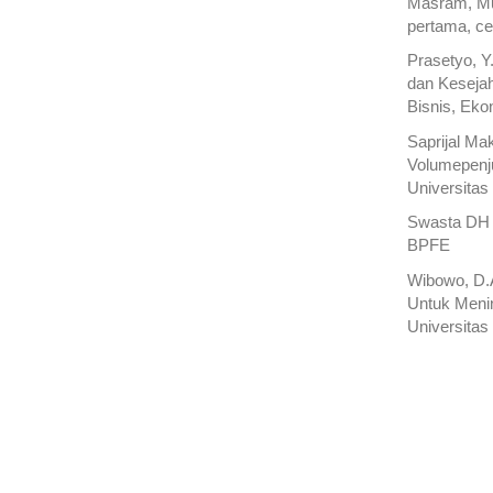
Masram, Mu
pertama, ce
Prasetyo, 
dan Kesejah
Bisnis, Eko
Saprijal M
Volumepenju
Universitas
Swasta DH 
BPFE
Wibowo, D.A
Untuk Meni
Universitas