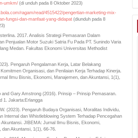
an-umkm/
(di unduh pada 8 Oktober 2023)
.bola.com/ragam/read/4515422/pengertian-marketing-mix-
an-fungsi-dan-manfaat-yang-didapat
(diunduh pada 8
23)
sterlina. 2017. Analisis Strategi Pemasaran Dalam
n Penjualan Motor Suzuki Satria Fu Pada PT. Sunindo Varia
lang Medan. Fakultas Ekonomi Universitas Methodist
(2023). Pengaruh Pengalaman Kerja, Latar Belakang
 Komitmen Organisasi, dan Penilaian Kerja Terhadap Kinerja.
nal Ilmu Bisnis, Ekonomi, Manajemen, dan Akuntansi, 1(1),
lip and Gary Amstrong (2016). Prinsip – Prinsip Pemasaran.
lid 1. Jakarta:Erlangga
 W. (2023). Pengaruh Budaya Organisasi, Moralitas Individu,
an Internal dan Whistleblowing System Terhadap Pencegahan
Akuntansi. JIBEMA: Jurnal Ilmu Bisnis, Ekonomi,
dan Akuntansi, 1(1), 66-76.