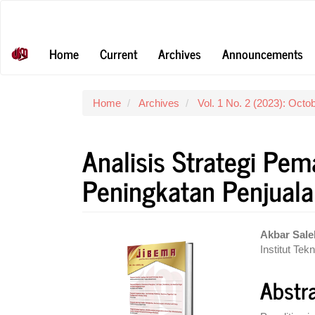
Main
Navigation
Main
Home
Current
Archives
Announcements
Content
Sidebar
Home
Archives
Vol. 1 No. 2 (2023): Octo
Analisis Strategi Pe
Peningkatan Penjual
Article
Main
Akbar Sal
Institut Te
Sidebar
Articl
Conte
Abstr