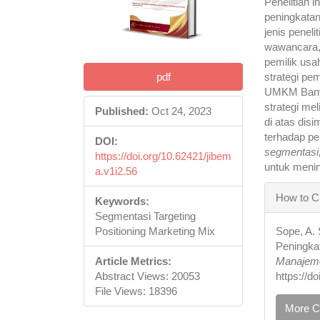
Penelitian i
peningkata
jenis penel
wawancara,
pemilik usa
pdf
strategi pe
UMKM Bany 
strategi me
Published:
Oct 24, 2023
di atas dis
terhadap pe
DOI:
segmentasi,
https://doi.org/10.62421/jibem
untuk meni
a.v1i2.56
Articl
How to C
Keywords:
Detail
Segmentasi Targeting
Sope, A. 
Positioning Marketing Mix
Peningka
Manajeme
Article Metrics:
https://d
Abstract Views: 20053
File Views: 18396
More C