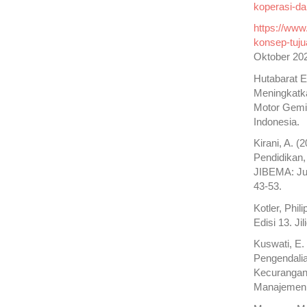
koperasi-d
https://www
konsep-tuju
Oktober 20
Hutabarat E
Meningkatka
Motor Gemi
Indonesia.
Kirani, A. 
Pendidikan,
JIBEMA: Jur
43-53.
Kotler, Phi
Edisi 13. Ji
Kuswati, E.
Pengendali
Kecurangan 
Manajemen, 