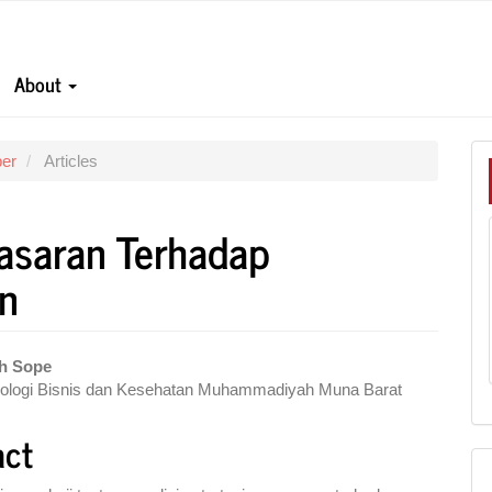
About
ber
Articles
masaran Terhadap
an
eh Sope
knologi Bisnis dan Kesehatan Muhammadiyah Muna Barat
e
nt
act