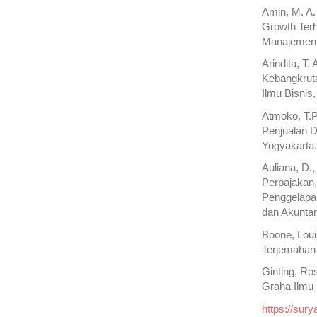
Amin, M. A. 
Growth Terh
Manajemen, 
Arindita, T.
Kebangkruta
Ilmu Bisnis
Atmoko, T.
Penjualan D
Yogyakarta
Auliana, D.
Perpajakan,
Penggelapa
dan Akuntan
Boone, Loui
Terjemahan 
Ginting, Ro
Graha Ilmu
https://sur